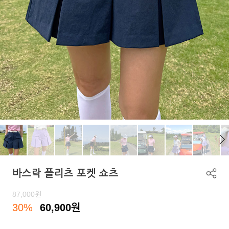
바스락 플리츠 포켓 쇼츠
87,000
원
30%
60,900
원