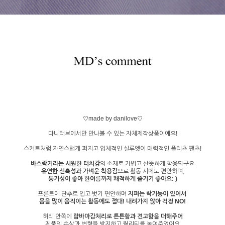
♡made by danilove♡
다니러브에서만 만나볼 수 있는 자체제작상품이에요!
스커트처럼 자연스럽게 퍼지고 입체적인 실루엣이 매력적인 플리츠 팬츠!
바스락거리는 시원한 터치감
의 소재로 가볍고 산뜻하게 착용되구요
유연한 신축성과 가벼운 착용감
으로 활동 시에도 편안하며,
통기성이 좋아 한여름까지 쾌적하게 즐기기 좋아요: )
프론트에 단추로 입고 벗기 편안하며
지퍼는 락기능이 있어서
몸을 많이 움직이는 활동에도 절대! 내려가지 않아 걱정 NO!
허리 안쪽에
랍바마감처리로 튼튼함과 견고함을 더해주어
제품의 손상과 변형을 방지하고 퀄리티를 높여주었어요