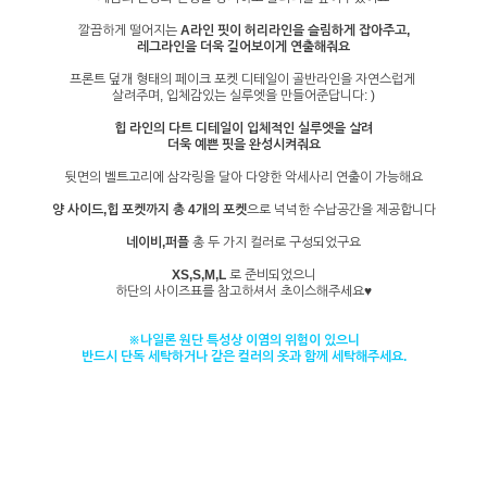
깔끔하게 떨어지는
A라인 핏이 허리라인을 슬림하게 잡아주고,
레그라인을 더욱 길어보이게 연출해줘요
프론트 덮개 형태의 페이크 포켓 디테일이 골반라인을 자연스럽게
살려주며, 입체감있는 실루엣을 만들어준답니다: )
힙 라인의 다트 디테일이 입체적인 실루엣을 살려
더욱 예쁜 핏을 완성시켜줘요
뒷면의 벨트고리에 삼각링을 달아 다양한 악세사리 연출이 가능해요
양 사이드,힙 포켓까지 총 4개의 포켓
으로 넉넉한 수납공간을 제공합니다
네이비,퍼플
총 두 가지 컬러로 구성되었구요
XS,S,M,L
로 준비되었으니
하단의 사이즈표를 참고하셔서 초이스해주세요♥
※나일론 원단 특성상 이염의 위험이 있으니
반드시 단독 세탁하거나 같은 컬러의 옷과 함께 세탁해주세요.