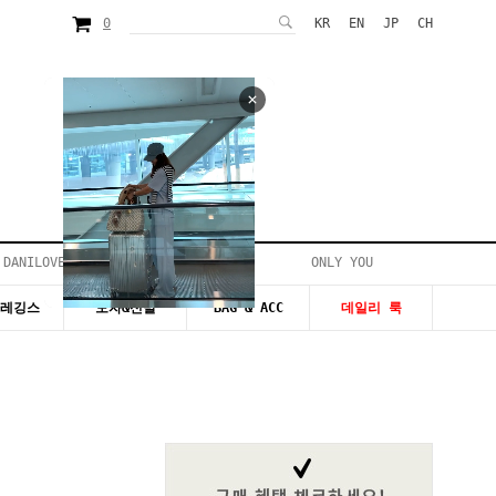
0
KR
EN
JP
CH
 DANILOVE
ONLY YOU
시즌20~50%세일
&레깅스
모자&신발
BAG & ACC
데일리 룩