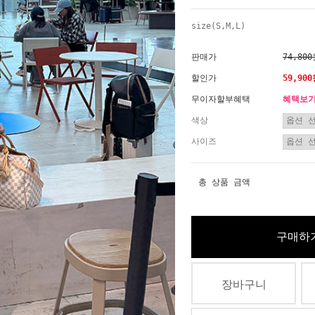
size(S,M,L)
판매가
74,80
할인가
59,90
무이자할부혜택
혜택보
색상
사이즈
총 상품 금액
구매하
장바구니