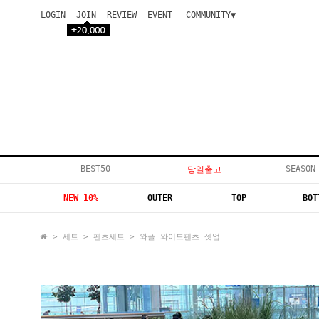
LOGIN
JOIN
REVIEW
EVENT
COMMUNITY▼
공지사항
이벤트
등급안내
상품후기
Q&A게시판
VIP게시판
개인결제
입고지연
BEST50
SEASON
당일출고
인스타이벤트
NEW 10%
OUTER
TOP
BOT
모델지원
>
세트
>
팬츠세트
> 와플 와이드팬츠 셋업