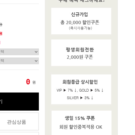
0원
0원
기
0
원
기
관심상품