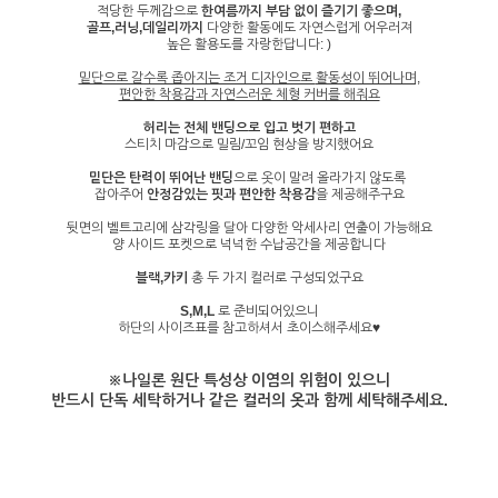
적당한 두께감으로
한여름까지 부담 없이 즐기기 좋으며,
골프,러닝,데일리까지
다양한 활동에도 자연스럽게 어우러져
높은 활용도를 자랑한답니다: )
밑단으로 갈수록 좁아지는 조거 디자인으로
활동성이 뛰어나며,
편안한 착용감과 자연스러운 체형 커버를 해줘요
허리는 전체 밴딩으로 입고 벗기 편하고
스티치 마감으로 밀림/꼬임 현상을 방지했어요
밑단은 탄력이 뛰어난 밴딩
으로 옷이 말려 올라가지 않도록
잡아주어
안정감있는 핏과 편안한 착용감
을 제공해주구요
뒷면의 벨트고리에 삼각링을 달아 다양한 악세사리 연출이 가능해요
양 사이드 포켓으로 넉넉한 수납공간을 제공합니다
블랙,카키
총 두 가지 컬러로 구성되었구요
S,M,L
로 준비되어있으니
하단의 사이즈표를 참고하셔서 초이스해주세요♥
※나일론 원단 특성상 이염의 위험이 있으니
반드시 단독 세탁하거나 같은 컬러의 옷과 함께 세탁해주세요.