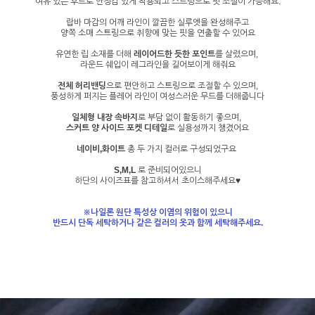
여유 있는 후드로 안정감 있게 착용되고 스트링으로 핏 조절이 가능해요.
랍바 마감의 어깨 라인이 깔끔한 실루엣을 완성해주고
양쪽 소매 스트링으로 취향에 맞는 핏을 연출할 수 있어요
유연한 립 소재를 더해
레이어드한 듯한 포인트
를 살렸으며,
라운드 쉐입이 레그라인을 길어보이게 해줘요
전체 허리밴딩
으로 편안하고 스트링으로 조절할 수 있으며,
풍성하게 퍼지는 플레어 라인이 여성스러운 무드를 더해줍니다
일체형 내장 속바지
로 부담 없이 활동하기 좋으며,
스커트 양 사이드 포켓 디테일
로 실용성까지 챙겼어요
네이비,화이트
총 두 가지 컬러로 구성되었구요
S,M,L
로 준비되어있으니
하단의 사이즈표를 참고하셔서 초이스해주세요♥
※나일론 원단 특성상 이염의 위험이 있으니
반드시 단독 세탁하거나 같은 컬러의 옷과 함께 세탁해주세요.