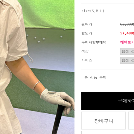
size(S,M,L)
판매가
82,00
할인가
57,40
무이자할부혜택
혜택보
색상
사이즈
총 상품 금액
구매하
장바구니