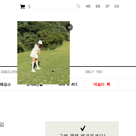
0
KR
EN
JP
CH
 DANILOVE
ONLY YOU
시즌20~50%세일
&레깅스
모자&신발
BAG & ACC
데일리 룩
업