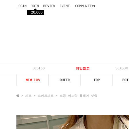
LOGIN
JOIN
REVIEW
EVENT
COMMUNITY▼
공지사항
이벤트
등급안내
상품후기
Q&A게시판
VIP게시판
개인결제
입고지연
BEST50
SEASON
당일출고
인스타이벤트
NEW 10%
OUTER
TOP
BOT
모델지원
>
세트
>
스커트세트
> 스윙 아노락 플레어 셋업