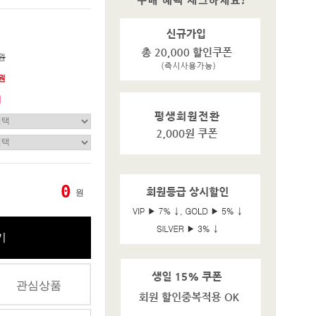
0원
0원
기
0
원
기
관심상품