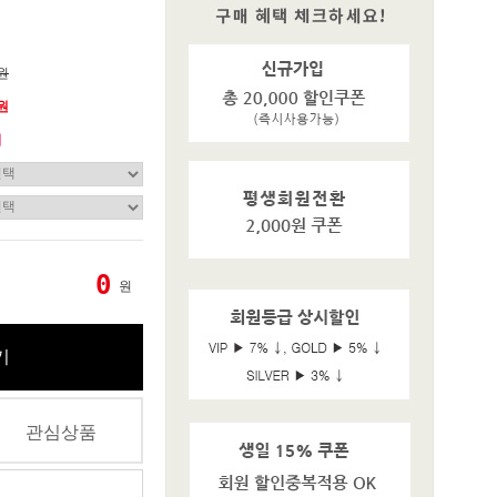
0원
0원
기
0
원
기
관심상품