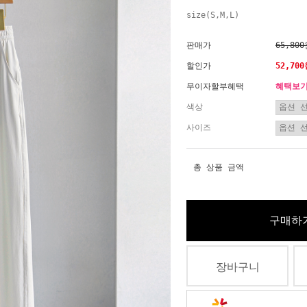
size(S,M,L)
판매가
65,80
할인가
52,70
무이자할부혜택
혜택보
색상
사이즈
총 상품 금액
구매하
장바구니