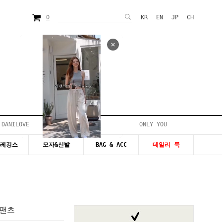
0
KR
EN
JP
CH
 DANILOVE
ONLY YOU
시즌20~50%세일
&레깅스
모자&신발
BAG & ACC
데일리 룩
드팬츠