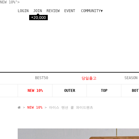
NEW 10%">
LOGIN
JOIN
REVIEW
EVENT
COMMUNITY▼
공지사항
이벤트
등급안내
상품후기
Q&A게시판
VIP게시판
개인결제
입고지연
BEST50
SEASON
당일출고
인스타이벤트
NEW 10%
OUTER
TOP
BOT
모델지원
>
NEW 10%
> 아이스 텐션 쿨 와이드팬츠