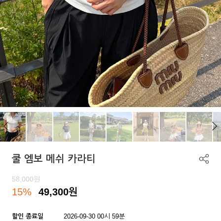
쿨 엠보 메쉬 카라티
58,000
원
15%
49,300
원
할인 종료일
2026-09-30 00시 59분