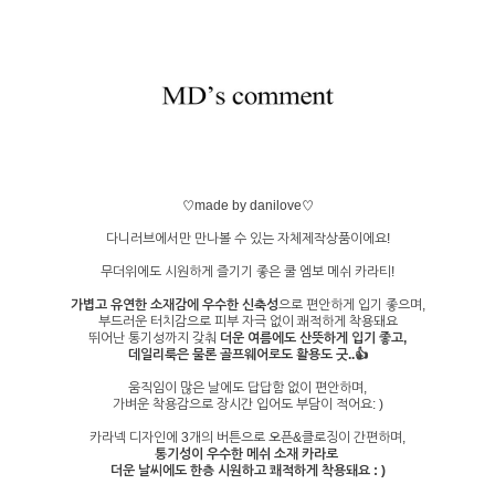
♡made by danilove♡
다니러브에서만 만나볼 수 있는 자체제작상품이에요!
무더위에도 시원하게 즐기기 좋은 쿨 엠보 메쉬 카라티!
가볍고 유연한 소재감에 우수한 신축성
으로 편안하게 입기 좋으며,
부드러운 터치감으로 피부 자극 없이 쾌적하게 착용돼요
뛰어난 통기성까지 갖춰
더운 여름에도 산뜻하게 입기 좋고,
데일리룩은 물론 골프웨어로도 활용도 굿..👍
움직임이 많은 날에도 답답함 없이 편안하며,
가벼운 착용감으로 장시간 입어도 부담이 적어요: )
카라넥 디자인에 3개의 버튼으로 오픈&클로징이 간편하며,
통기성이 우수한 메쉬 소재 카라로
더운 날씨에도 한층 시원하고 쾌적하게 착용돼요 : )