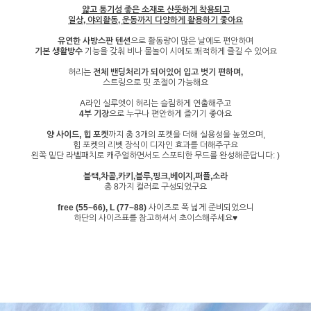
얇고 통기성 좋은 소재로 산뜻하게 착용되고
일상, 야외활동, 운동까지 다양하게 활용하기 좋아요
유연한 사방스판 텐션
으로 활동량이 많은 날에도 편안하며
기본 생활방수
기능을 갖춰 비나 물놀이 시에도 쾌적하게 즐길 수 있어요
허리는
전체 밴딩처리가 되어있어 입고 벗기 편하며,
스트링으로 핏 조절이 가능해요
A라인 실루엣이 허리는 슬림하게 연출해주고
4부 기장
으로 누구나 편안하게 즐기기 좋아요
양 사이드, 힙 포켓
까지 총 3개의 포켓을 더해 실용성을 높였으며,
힙 포켓의 리벳 장식이 디자인 효과를 더해주구요
왼쪽 밑단 라벨패치로 캐주얼하면서도 스포티한 무드를 완성해준답니다: )
블랙,차콜,카키,블루,핑크,베이지,퍼플,소라
총 8가지 컬러로 구성되었구요
free (55~66), L (77~88)
사이즈로 폭 넓게 준비되었으니
하단의 사이즈표를 참고하셔서 초이스해주세요♥