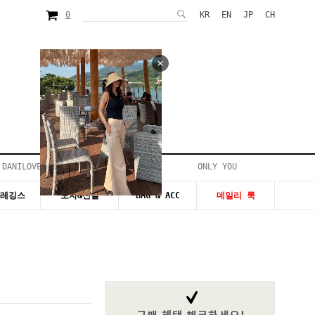
0
KR
EN
JP
CH
 DANILOVE
ONLY YOU
시즌20~50%세일
&레깅스
모자&신발
BAG & ACC
데일리 룩