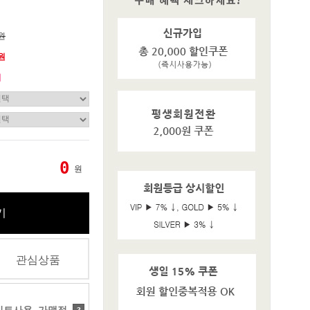
0원
0원
기
0
원
기
관심상품