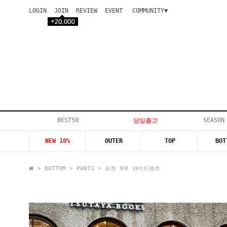
LOGIN
JOIN
REVIEW
EVENT
COMMUNITY▼
공지사항
이벤트
등급안내
상품후기
Q&A게시판
VIP게시판
개인결제
입고지연
BEST50
SEASON
당일출고
인스타이벤트
NEW 10%
OUTER
TOP
BOT
모델지원
>
BOTTOM
>
PANTS
> 포켓 9부 와이드팬츠