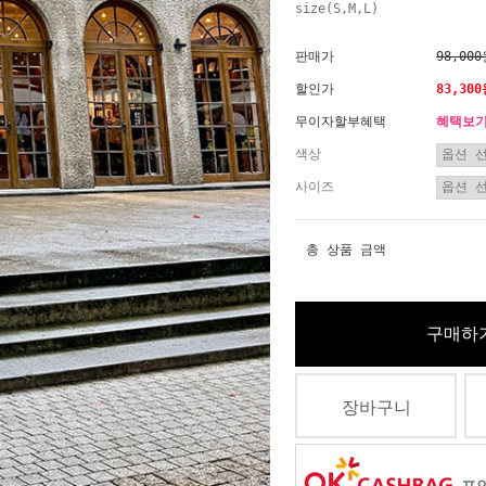
size(S,M,L)
판매가
98,00
할인가
83,30
무이자할부혜택
혜택보
색상
사이즈
총 상품 금액
구매하
장바구니