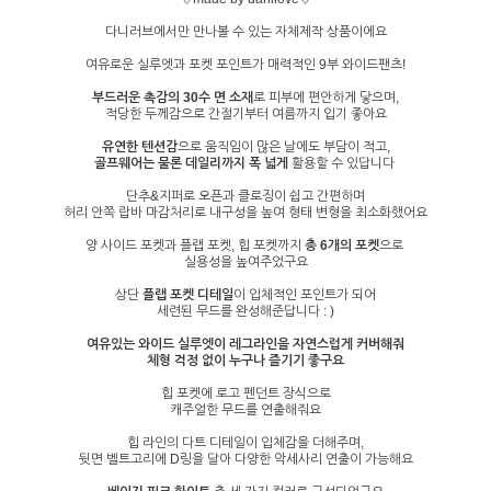
다니러브에서만 만나볼 수 있는 자체제작 상품이에요
여유로운 실루엣과 포켓 포인트가 매력적인 9부 와이드팬츠!
부드러운 촉감의 30수 면 소재
로 피부에 편안하게 닿으며,
적당한 두께감으로 간절기부터 여름까지 입기 좋아요
유연한 텐션감
으로 움직임이 많은 날에도 부담이 적고,
골프웨어는 물론 데일리까지 폭 넓게
활용할 수 있답니다
단추&지퍼로 오픈과 클로징이 쉽고 간편하며
허리 안쪽 랍바 마감처리로 내구성을 높여 형태 변형을 최소화했어요
양 사이드 포켓과 플랩 포켓, 힙 포켓까지
총 6개의 포켓
으로
실용성을 높여주었구요
상단
플랩 포켓 디테일
이 입체적인 포인트가 되어
세련된 무드를 완성해준답니다 : )
여유있는 와이드 실루엣이 레그라인을 자연스럽게 커버해줘
체형 걱정 없이 누구나 즐기기 좋구요
힙 포켓에 로고 펜던트 장식으로
캐주얼한 무드를 연출해줘요
힙 라인의 다트 디테일이 입체감을 더해주며,
뒷면 벨트고리에 D링을 달아 다양한 악세사리 연출이 가능해요