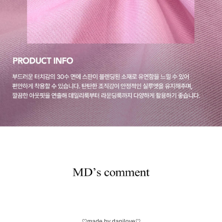
♡made by danilove♡