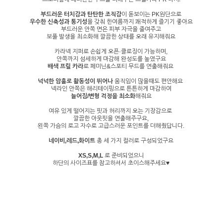
부드러운 터치감과 탄탄한 조직감
이 돋보이는 PK원단으로
우수한 신축성과 통기성
을 갖춰 한여름까지 쾌적하게 즐기기 좋아요
부드러운 안쪽 면은 피부 자극을 줄여주고
보풀 발생을 최소화해 깔끔한 상태를 오래 유지해줘요
카라넥 지퍼로 손쉽게 오픈·클로징이 가능하며,
안쪽까지 섬세하게 마감해 완성도를 높였구요
배색 프릴 카라
로 페미닌&스포티 무드를 연출해줘요
넉넉한 암홀로 활동성이 뛰어나
움직임이 많을때도 편안해요
넥라인 안쪽은
해리테이핑으로 튼튼하게 마감
하여
늘어짐/변형 걱정을 최소화
해줘요
여유 있게 떨어지는 핏과 허리까지 오는 기장감으로
깔끔한 아웃핏을 연출해주구요,
왼쪽 가슴의 로고 자수로 고급스러운 포인트를 더해줬답니다.
네이비,레드,화이트
총 세 가지 컬러로 구성되었구요
XS,S,M,L
로 준비되었으니
하단의 사이즈표를 참고하셔서 초이스해주세요♥