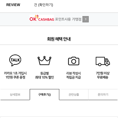
REVIEW
건 (확인하기)
포인트사용 가맹점
?
4
/
4
상세정보
구매후기(
)
관련상품
문의하기