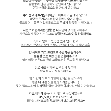
텐션감과 복원력이 우수한 잠재권축사 2way스판
으로
활동량이 많은 날에도 편안하게 입기 좋으며,
구김/변형을 최소화해 관리가 용이해요
부드럽고 매끄러운 터치감
이 피부에 기분 좋게 닿으며,
적당한 두께감으로
한여름까지 즐기기 좋고
골프웨어는 물론 데일리룩으로도 폭넓게 활용할 수 있어요: )
사선으로 겹쳐지는 언발 랩 디자인
이 엣지를 더해주며,
자연스럽게 떨어지는 핏으로
슬림한 레그라인을 완성해줘요
속바지 없이도 안정감 있게 입기 좋고
스커트가 부담스러웠던 분들도 편안하게 즐기기 좋아요👍
양 사이드 카고 포켓으로 수납력을 높여주며,
볼륨감 있는 아웃핏을 연출해주구요
실버 메탈 버튼으로 한층 고급스러운 무드를 완성했어요
뒷면 콘솔지퍼로 입고 벗기 편하며
깔끔한 라인을 유지해줘요
힙 라인의 다트 디테일이 입체감을 살려주어
한층 더 예쁜 핏을 완성시켜준답니다 : )
뒷면 벨트고리에 삼각링을 달아 다양한 악세사리 연출이 가능해요
와인,베이지
총 두 가지 컬러로 구성되었구요
XS,S,M,L
로 준비되었으니
하단의 사이즈표를 참고하셔서 초이스해주세요♥