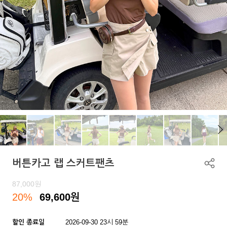
버튼카고 랩 스커트팬츠
87,000
원
20%
69,600
원
할인 종료일
2026-09-30 23시 59분