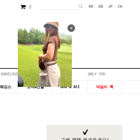
0
KR
EN
JP
CH
 DANILOVE
ONLY YOU
시즌20~50%세일
&레깅스
모자&신발
BAG & ACC
데일리 룩