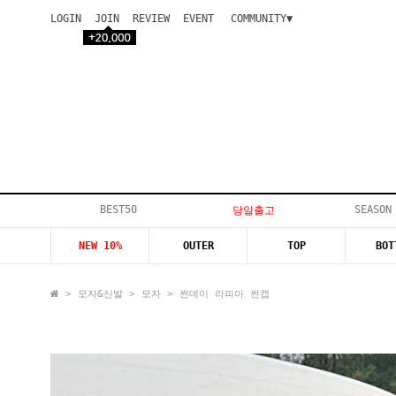
LOGIN
JOIN
REVIEW
EVENT
COMMUNITY▼
공지사항
이벤트
등급안내
상품후기
Q&A게시판
VIP게시판
개인결제
입고지연
BEST50
SEASON
당일출고
인스타이벤트
NEW 10%
OUTER
TOP
BOT
모델지원
>
모자&신발
>
모자
> 썬데이 라피아 썬캡