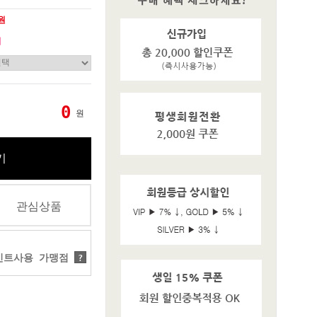
0원
기
0
원
기
관심상품
트사용 가맹점
?