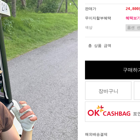
판매가
24,80
무이자할부혜택
혜택보
색상
총 상품 금액
구매하
장바구니
포인
해외배송결제