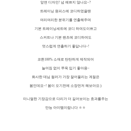
앞면 디자인! 넘 예쁘지 않나요~?
트레이닝 원피스에 코디하였을땐
여리여리한 분위기를 연출해주며
기본 트레이닝세트에 코디 하여도이쁘고
스커트나 기본 팬츠에 코디하여도
멋스럽게 연출하기 좋답니다~!
코튼100% 소재로 탄탄하게 제작되어
늘어짐 없이 쭈욱 입기 좋아용~
화사한 데님 컬러가 가장 잘어울리는 계절은
봄인데요~! 봄이 오기전에 소장먼저 해보아요:)
미니멀한 기장감으로 다리가 더 길어보이는 효과를주는
만능 아이템이랍니다 ㅎㅎ