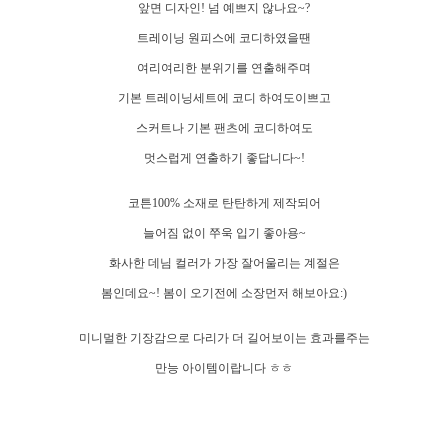
앞면 디자인! 넘 예쁘지 않나요~?
트레이닝 원피스에 코디하였을땐
여리여리한 분위기를 연출해주며
기본 트레이닝세트에 코디 하여도이쁘고
스커트나 기본 팬츠에 코디하여도
멋스럽게 연출하기 좋답니다~!
코튼100% 소재로 탄탄하게 제작되어
늘어짐 없이 쭈욱 입기 좋아용~
화사한 데님 컬러가 가장 잘어울리는 계절은
봄인데요~! 봄이 오기전에 소장먼저 해보아요:)
미니멀한 기장감으로 다리가 더 길어보이는 효과를주는
만능 아이템이랍니다 ㅎㅎ