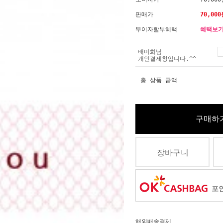
판매가
70,000
무이자할부혜택
혜택보
배미화님
개인결제창입니다.^^
총 상품 금액
구매하
장바구니
포인
해외배송결제