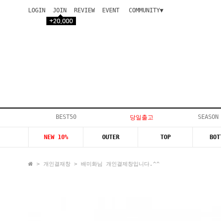
LOGIN
JOIN
REVIEW
EVENT
COMMUNITY▼
공지사항
이벤트
등급안내
상품후기
Q&A게시판
VIP게시판
개인결제
입고지연
BEST50
SEASON
당일출고
인스타이벤트
NEW 10%
OUTER
TOP
BOT
모델지원
>
개인결재창
> 배미화님 개인결제창입니다.^^