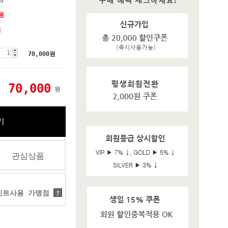
원
기
70,000
원
70,000
원
기
관심상품
트사용 가맹점
?