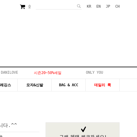
0
KR
EN
JP
CH
 DANILOVE
ONLY YOU
시즌20~50%세일
&레깅스
모자&신발
BAG & ACC
데일리 룩
다.^^
0원