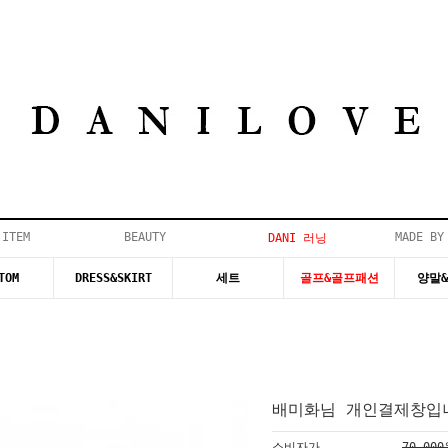
 ITEM
BEAUTY
MADE BY
DANI 러닝
TOM
DRESS&SKIRT
세트
골프&골프패션
양말
배미화님 개인결제창입니
소비자가
70,00