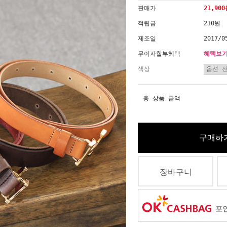
판매가
21,90
적립금
210원
제조일
2017/0
무이자할부혜택
혜택보
색상
총 상품 금액
구매하
장바구니
포인