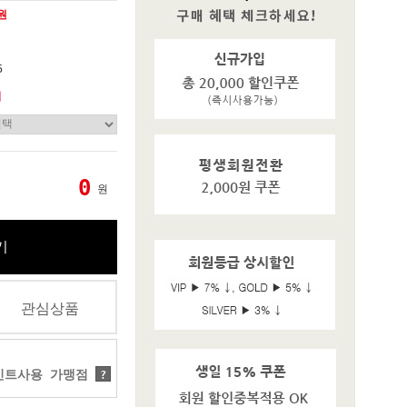
0원
5
기
0
원
기
관심상품
트사용 가맹점
?