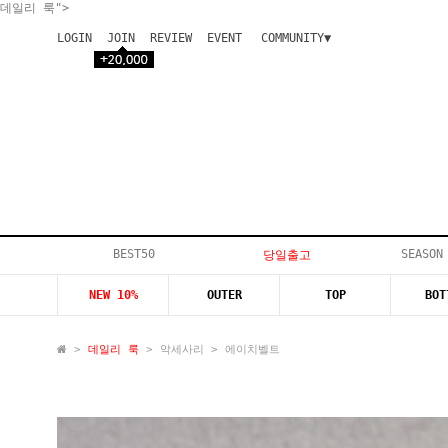
데일리 룩">
LOGIN
JOIN
REVIEW
EVENT
COMMUNITY▼
공지사항
이벤트
등급안내
상품후기
Q&A게시판
VIP게시판
개인결제
입고지연
BEST50
SEASON
당일출고
인스타이벤트
NEW 10%
OUTER
TOP
BOT
모델지원
>
데일리 룩
>
악세사리
> 에이치벨트