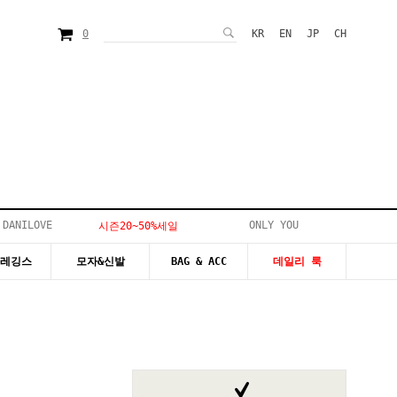
0
KR
EN
JP
CH
 DANILOVE
ONLY YOU
시즌20~50%세일
&레깅스
모자&신발
BAG & ACC
데일리 룩