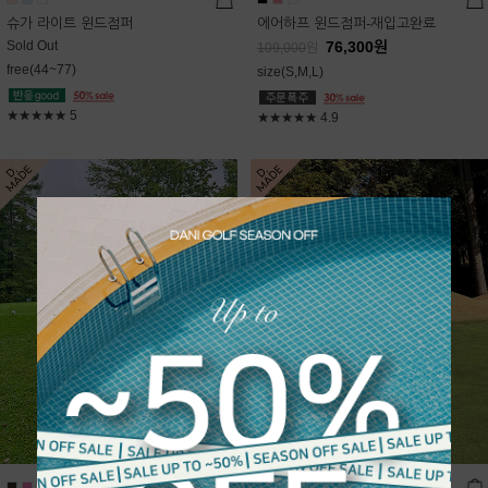
슈가 라이트 윈드점퍼
에어하프 윈드점퍼-재입고완료
Sold Out
76,300
원
109,000
원
free(44~77)
size(S,M,L)
★★★★★
5
★★★★★
4.9