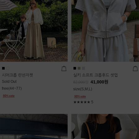
시어크롭 린넨자켓
실키 소프트 크롭후드 셋업
Sold Out
41,000
원
82,000
원
free(44~77)
size(S,M,L)
★★★★★
5