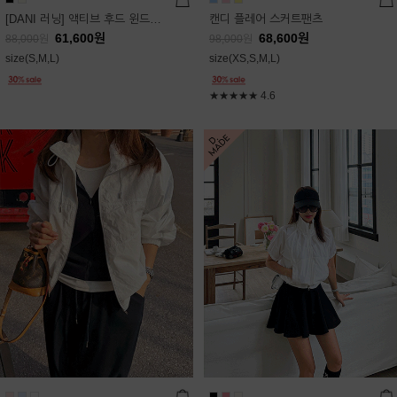
[DANI 러닝] 액티브 후드 윈드점퍼
캔디 플레어 스커트팬츠
61,600
원
68,600
원
88,000
원
98,000
원
size(S,M,L)
size(XS,S,M,L)
★★★★★
4.6