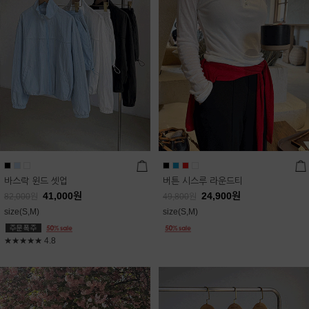
바스락 윈드 셋업
버튼 시스루 라운드티
41,000
원
24,900
원
82,000
원
49,800
원
size(S,M)
size(S,M)
★★★★★
4.8