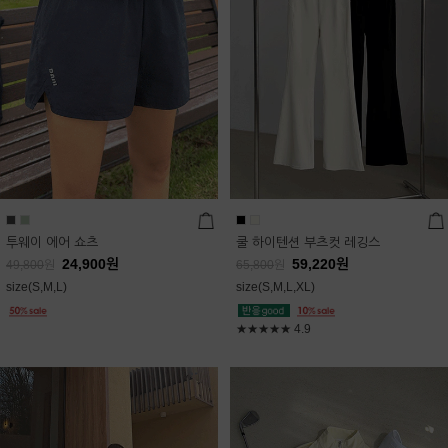
투웨이 에어 쇼츠
쿨 하이텐션 부츠컷 레깅스
24,900
원
59,220
원
49,800
원
65,800
원
size(S,M,L)
size(S,M,L,XL)
★★★★★
4.9