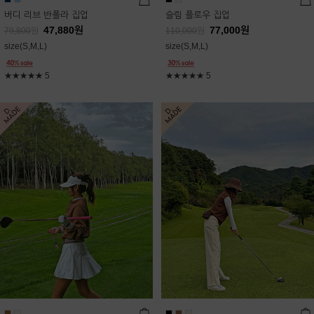
버디 리브 반폴라 집업
슬림 플로우 집업
47,880
원
77,000
원
79,800
원
110,000
원
size(S,M,L)
size(S,M,L)
★★★★★
5
★★★★★
5