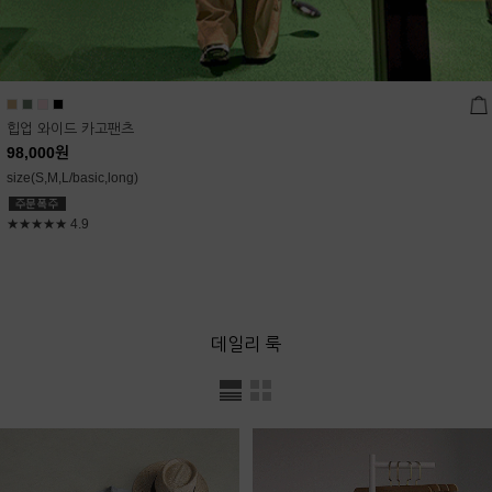
힙업 와이드 카고팬츠
98,000
원
size(S,M,L/basic,long)
★★★★★
4.9
데일리 룩