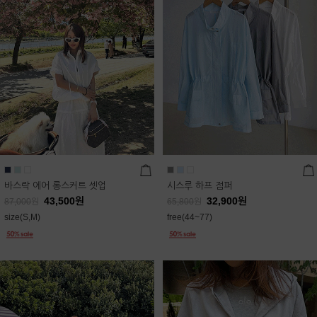
바스락 에어 롱스커트 셋업
시스루 하프 점퍼
43,500
원
32,900
원
87,000
원
65,800
원
size(S,M)
free(44~77)