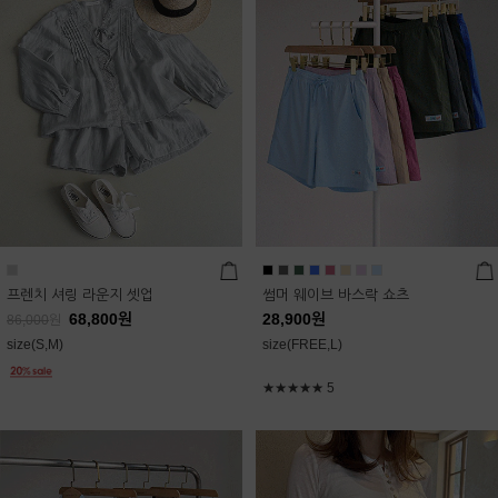
프렌치 셔링 라운지 셋업
썸머 웨이브 바스락 쇼츠
68,800
원
28,900
원
86,000
원
size(S,M)
size(FREE,L)
★★★★★
5