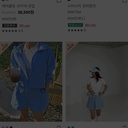
에어쿨링 브이넥 셋업
시어서커 핀턱팬츠
38,500
원
Sold Out
55,000
원
size(S,M,L)
size(S,M)
★★★★★
5
★★★★★
4.5