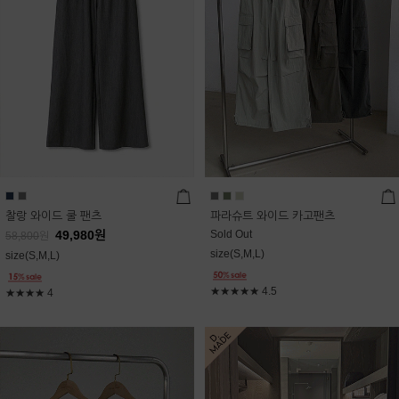
찰랑 와이드 쿨 팬츠
파라슈트 와이드 카고팬츠
49,980
원
Sold Out
58,800
원
size(S,M,L)
size(S,M,L)
★★★★★
4.5
★★★★
4