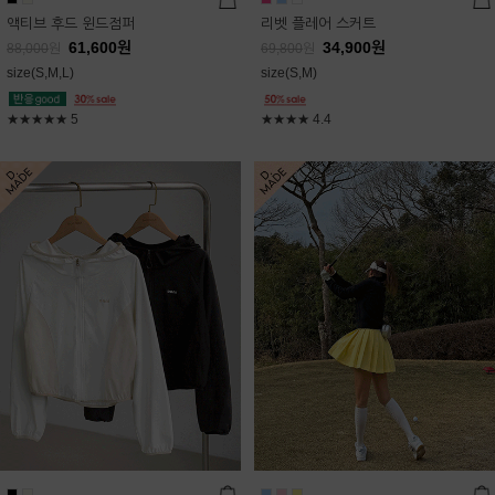
액티브 후드 윈드점퍼
리벳 플레어 스커트
61,600
원
34,900
원
88,000
원
69,800
원
size(S,M,L)
size(S,M)
★★★★★
5
★★★★
4.4