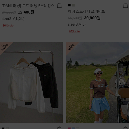
[DANI 러닝] 로드 러닝 5부레깅스
에어 스트레치 조거팬츠
12,400
원
24,800
원
39,900
원
66,500
원
size(S,M,L,XL)
size(S,M,L)