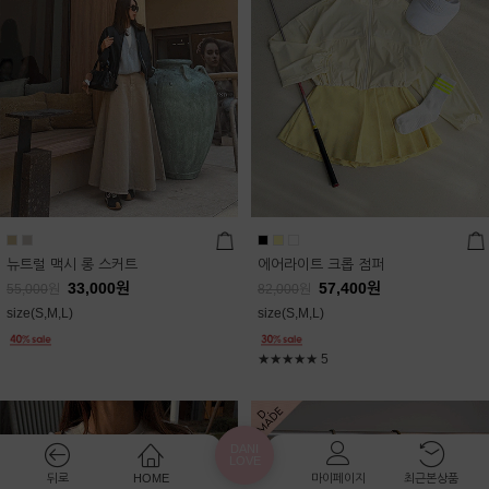
뉴트럴 맥시 롱 스커트
에어라이트 크롭 점퍼
33,000
원
57,400
원
55,000
원
82,000
원
size(S,M,L)
size(S,M,L)
★★★★★
5
DANI
LOVE
뒤로
HOME
마이페이지
최근본상품