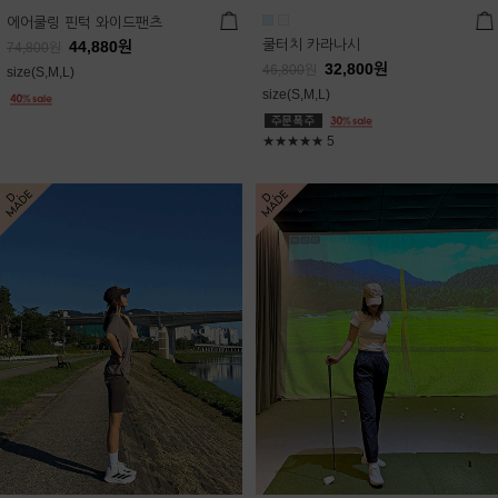
에어쿨링 핀턱 와이드팬츠
쿨터치 카라나시
44,880
원
74,800
원
32,800
원
46,800
원
size(S,M,L)
size(S,M,L)
★★★★★
5