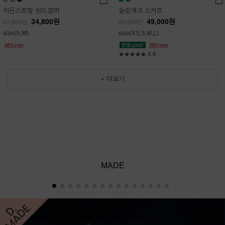
히든스트링 윈드점퍼
슬릿체크 스커트
34,800
원
49,000
원
87,000
원
98,000
원
size(S,M)
size(XS,S,M,L)
★★★★★
4.6
+ 더보기
MADE