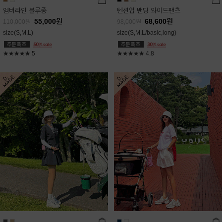
엠버라인 블루종
텐션업 밴딩 와이드팬츠
55,000
원
68,600
원
110,000
원
98,000
원
size(S,M,L)
size(S,M,L/basic,long)
★★★★★
5
★★★★★
4.8