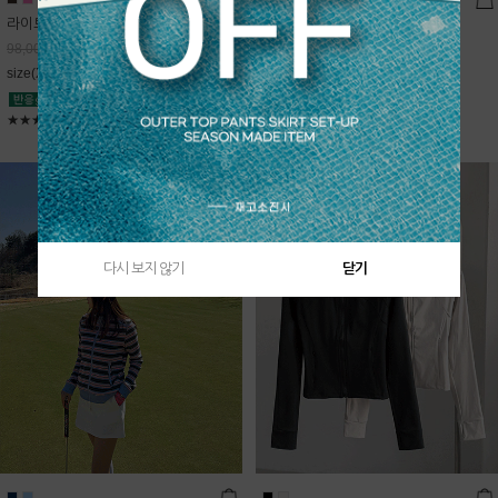
라이트데님 핀턱 스커트
블룸 하이넥 니트집업
68,600
원
Sold Out
98,000
원
free(44~66)
size(XS,S,M,L)
★★★★★
4.9
★★★★★
5
다시 보지 않기
닫기