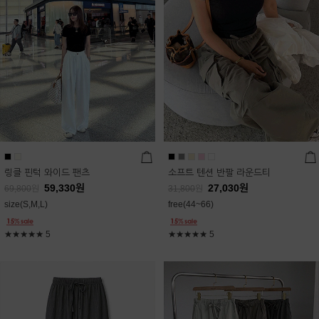
링클 핀턱 와이드 팬츠
소프트 텐션 반팔 라운드티
59,330
원
27,030
원
69,800
원
31,800
원
size(S,M,L)
free(44~66)
★★★★★
5
★★★★★
5