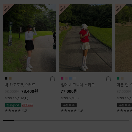
빅 카고포켓 스커트
썸머 시그니처 스커트
더블 랩 
78,400
원
77,000
원
98,000
원
87,000
원
size(XS,S,M,L)
size(S,M,L)
size(XS,S
★★★★★
4.6
★★★★★
4.9
★★★★