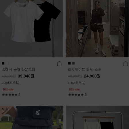
백메쉬 쿨링 라운드티
라잇웨이트 러닝 쇼츠
39,840
원
24,900
원
49,800
원
49,800
원
size(S,M,L)
size(S,M,L)
★★★★★
5
★★★★★
5