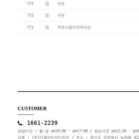
773
쿠폰
772
쿠폰
771
쿠폰사용이안되네요
CUSTOMER
1661-2239
상담시간 : 월-금 am10:00 - pm17:00 / 점심시간 pm12:30 - p
상호 : (주)디엘빈티지디자인 / 주소 : 경기도 의정부시 녹양동 41