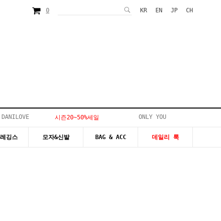
0
KR
EN
JP
CH
 DANILOVE
ONLY YOU
시즌20~50%세일
&레깅스
모자&신발
BAG & ACC
데일리 룩