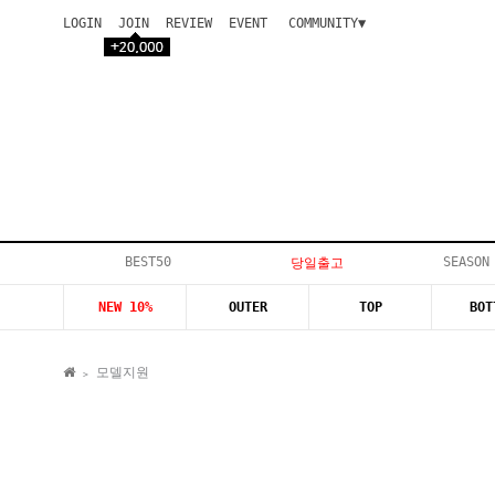
LOGIN
JOIN
REVIEW
EVENT
COMMUNITY▼
공지사항
이벤트
등급안내
상품후기
Q&A게시판
VIP게시판
개인결제
입고지연
BEST50
SEASON
당일출고
인스타이벤트
NEW 10%
OUTER
TOP
BOT
모델지원
모델지원
>