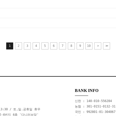
1
2
3
4
5
6
7
8
9
10
>
>>
BANK INFO
신한 : 140-010-556284
농협 : 301-0151-0132-31
m13:30 / 토,일.공휴일 휴무
국민 : 992801-01-304067
2-4번지 4층 '다니러브앞'