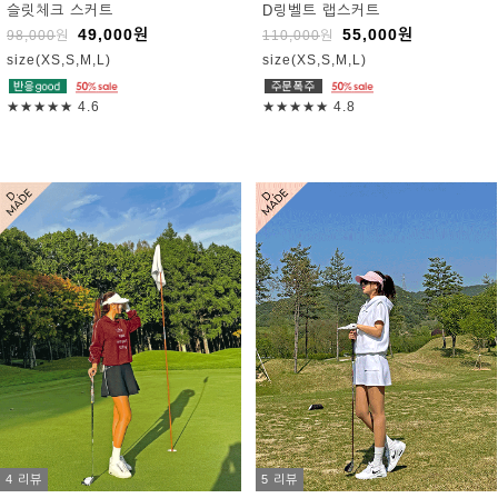
슬릿체크 스커트
D링벨트 랩스커트
49,000
원
55,000
원
98,000
원
110,000
원
size(XS,S,M,L)
size(XS,S,M,L)
★★★★★
4.6
★★★★★
4.8
4 리뷰
5 리뷰