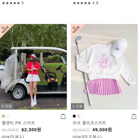
★★★★★
5
★★★★★
4.9
4 리뷰
1 리뷰
플렌티 PK 스커트
아코 플리츠스커트
62,300
원
49,000
원
89,000
원
98,000
원
size(S,M,L)
size(XS,S,M,L)