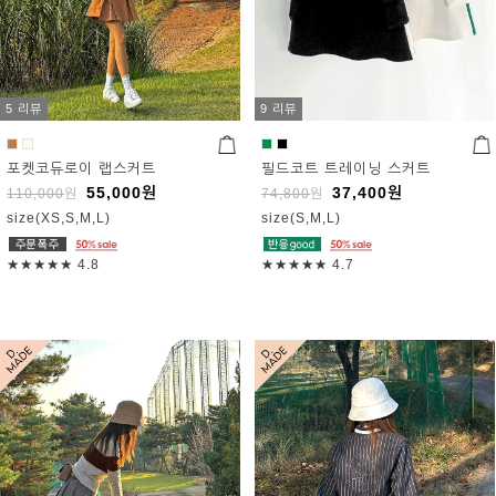
5 리뷰
9 리뷰
포켓코듀로이 랩스커트
필드코트 트레이닝 스커트
55,000
원
37,400
원
110,000
원
74,800
원
size(XS,S,M,L)
size(S,M,L)
★★★★★
4.8
★★★★★
4.7