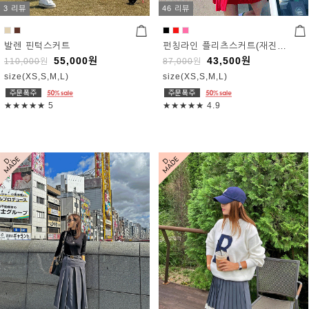
3 리뷰
46 리뷰
발렌 핀턱스커트
펀칭라인 플리츠스커트(재진행)
55,000
원
43,500
원
110,000
원
87,000
원
size(XS,S,M,L)
size(XS,S,M,L)
★★★★★
5
★★★★★
4.9