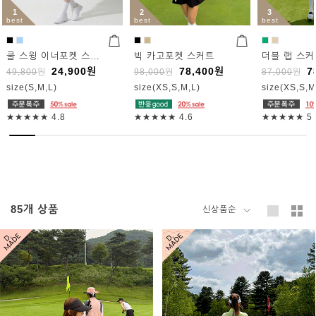
1
2
3
best
best
best
쿨 스윙 이너포켓 스커트
빅 카고포켓 스커트
더블 랩 스
24,900
원
78,400
원
7
49,800
원
98,000
원
87,000
원
size(S,M,L)
size(XS,S,M,L)
size(XS,S,M
★★★★★
4.8
★★★★★
4.6
★★★★★
5
85
개 상품