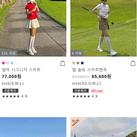
131 리뷰
6 리뷰
썸머 시그니처 스커트
랩 슬릿 스커트팬츠
77,000
원
65,600
원
82,000
원
size(S,M,L)
size(XS,S,M,L)
★★★★★
4.9
★★★★★
4.9