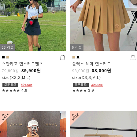
53 리뷰
6 리뷰
스판카고 랩스커트팬츠
플렉스 레더 랩스커트
39,900
원
68,600
원
79,800
원
98,000
원
size(XS,S,M,L)
size(XS,S,M,L)
★★★★★
4.9
★★★★
3.9