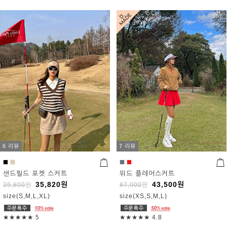
6 리뷰
7 리뷰
샌드필드 포켓 스커트
위드 플레어스커트
35,820
원
43,500
원
39,800
원
87,000
원
size(S,M,L,XL)
size(XS,S,M,L)
★★★★★
5
★★★★★
4.8