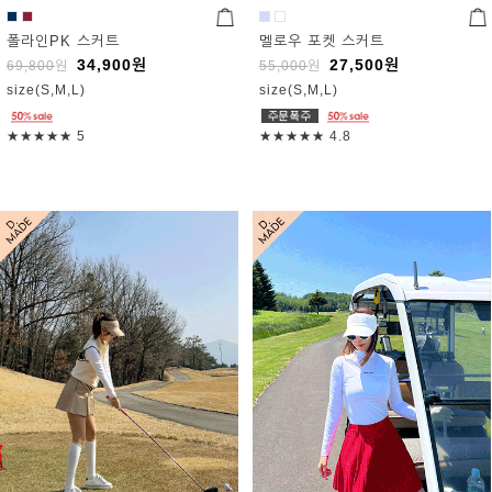
폴라인PK 스커트
멜로우 포켓 스커트
34,900
원
27,500
원
69,800
원
55,000
원
size(S,M,L)
size(S,M,L)
★★★★★
5
★★★★★
4.8