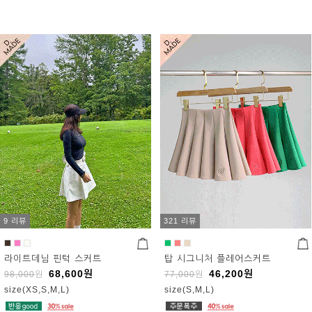
9 리뷰
321 리뷰
라이트데님 핀턱 스커트
탑 시그니처 플레어스커트
68,600
원
46,200
원
98,000
원
77,000
원
size(XS,S,M,L)
size(S,M,L)