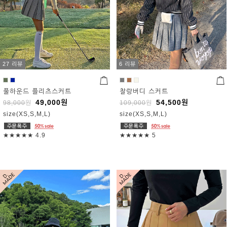
27 리뷰
6 리뷰
풀하운드 플리츠스커트
찰랑버디 스커트
49,000
원
54,500
원
98,000
원
109,000
원
size(XS,S,M,L)
size(XS,S,M,L)
★★★★★
4.9
★★★★★
5