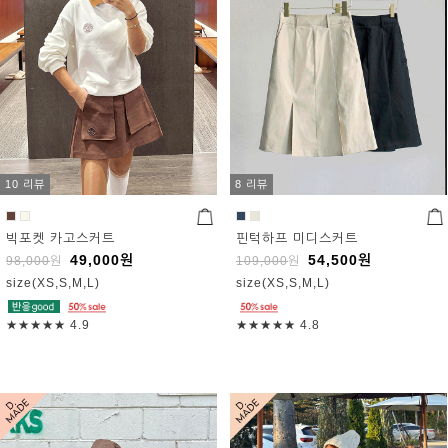
10 리뷰
8 리뷰
빅포켓 카고스커트
핀턱하프 미디스커트
49,000
원
54,500
원
98,000
원
109,000
원
size(XS,S,M,L)
size(XS,S,M,L)
★★★★★
4.9
★★★★★
4.8