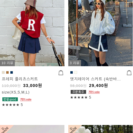
10 리뷰
3 리뷰
프레피 플리츠스커트
엣지레이어 스커트 (속반바지 포함)
33,000
원
29,400
원
110,000
원
98,000
원
size(XS,S,M,L)
★★★★★
5
★★★★★
5