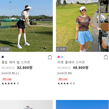
2 리뷰
3 리뷰
플립 에어 랩 스커트
리벳 플레어 스커트
32,900
원
48,900
원
65,800
원
69,800
원
size(S,M,L)
size(S,M)
★★★★★
5
★★★★
4.4