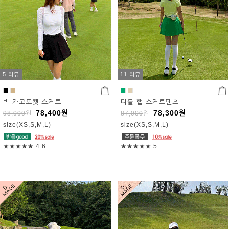
5 리뷰
11 리뷰
빅 카고포켓 스커트
더블 랩 스커트팬츠
78,400
원
78,300
원
98,000
원
87,000
원
size(XS,S,M,L)
size(XS,S,M,L)
★★★★★
4.6
★★★★★
5