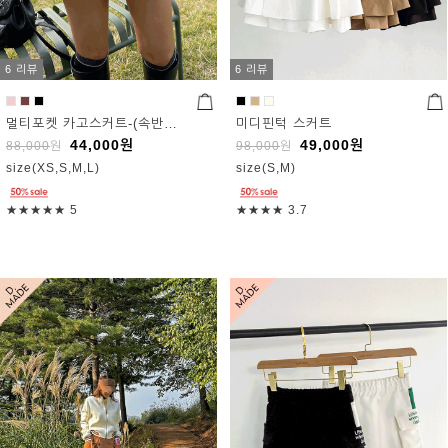
6 리뷰
6 리뷰
멀티포켓 카고스커트-(속반바지포함)
미디핀턱 스커트
44,000
원
49,000
원
88,000
원
98,000
원
size(XS,S,M,L)
size(S,M)
★★★★★
5
★★★★
3.7