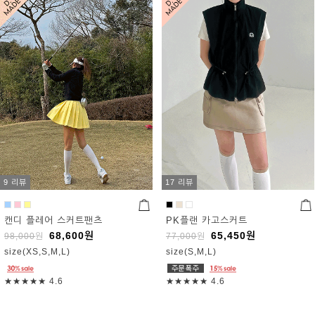
9 리뷰
17 리뷰
캔디 플레어 스커트팬츠
PK플랜 카고스커트
68,600
원
65,450
원
98,000
원
77,000
원
size(XS,S,M,L)
size(S,M,L)
★★★★★
4.6
★★★★★
4.6