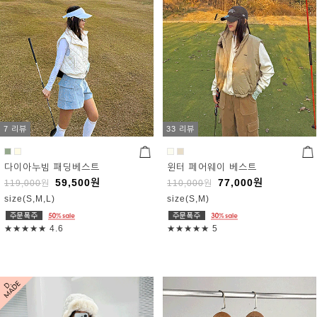
7 리뷰
33 리뷰
다이아누빔 패딩베스트
윈터 페어웨이 베스트
59,500
원
77,000
원
119,000
원
110,000
원
size(S,M,L)
size(S,M)
★★★★★
4.6
★★★★★
5