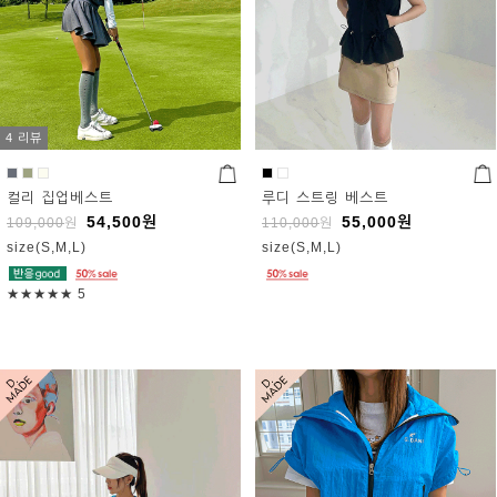
4 리뷰
컬리 집업베스트
루디 스트링 베스트
54,500
원
55,000
원
109,000
원
110,000
원
size(S,M,L)
size(S,M,L)
★★★★★
5