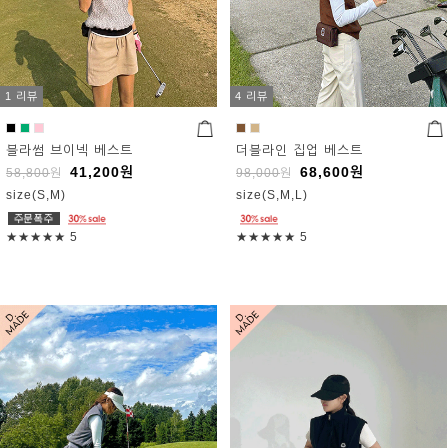
1 리뷰
4 리뷰
블라썸 브이넥 베스트
더블라인 집업 베스트
41,200
원
68,600
원
58,800
원
98,000
원
size(S,M)
size(S,M,L)
★★★★★
5
★★★★★
5