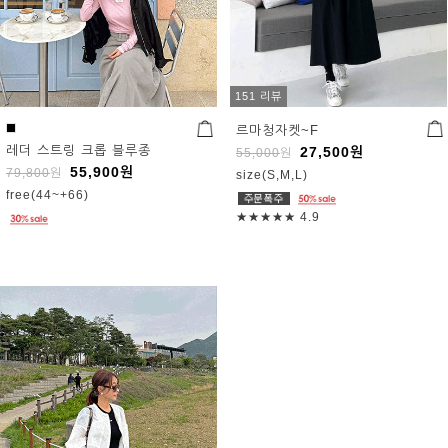
151 리뷰
르마청자켓~F
레더 스트링 크롭 블루종
27,500
원
55,000
원
55,900
원
79,800
원
size(S,M,L)
free(44~+66)
★★★★★
4.9