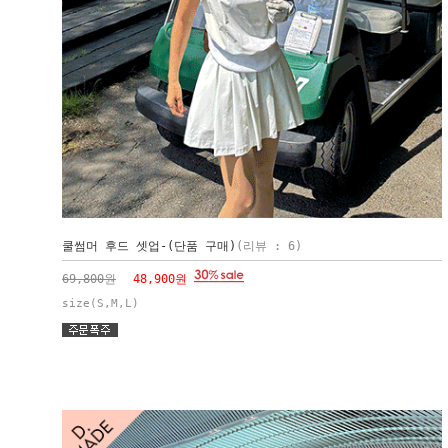
쿨썸머 후드 셋업-(단품 구매)
(리뷰 : 6)
69,800원
48,900원
size(S,M,L)