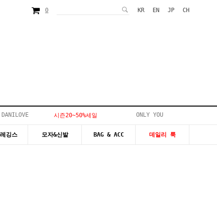
0
KR
EN
JP
CH
 DANILOVE
ONLY YOU
시즌20~50%세일
&레깅스
모자&신발
BAG & ACC
데일리 룩