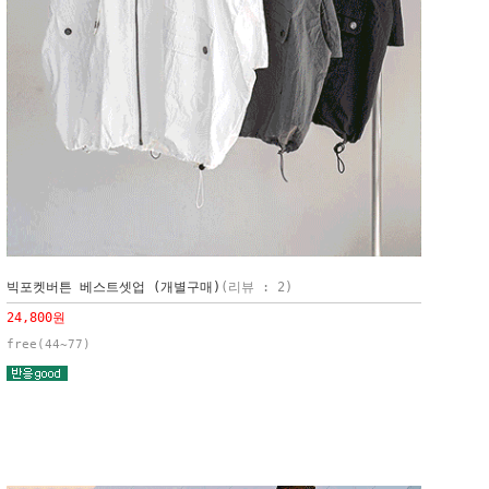
빅포켓버튼 베스트셋업 (개별구매)
(리뷰 : 2)
24,800원
free(44~77)