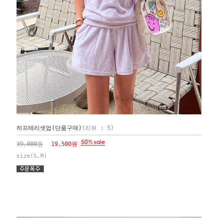
하프테리셋업(단품구매)
(리뷰 : 5)
39,000원
19,500원
size(S,M)