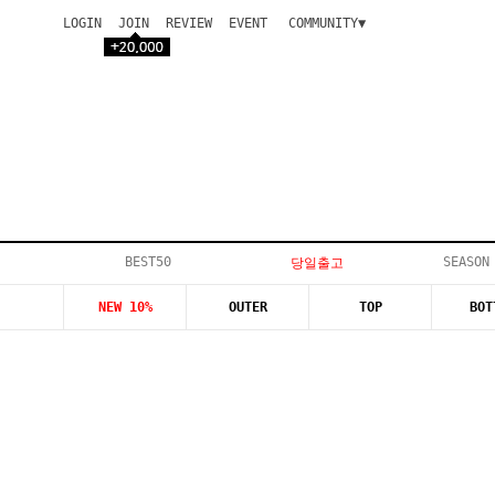
LOGIN
JOIN
REVIEW
EVENT
COMMUNITY▼
공지사항
이벤트
등급안내
상품후기
Q&A게시판
VIP게시판
개인결제
입고지연
BEST50
SEASON
당일출고
인스타이벤트
NEW 10%
OUTER
TOP
BOT
모델지원