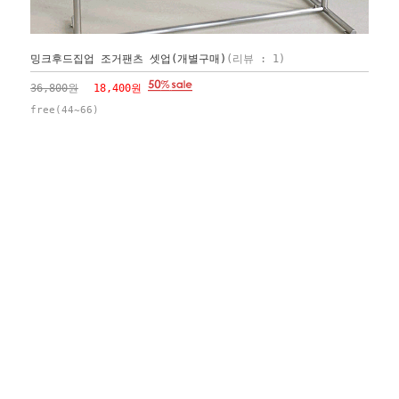
밍크후드집업 조거팬츠 셋업(개별구매)
(리뷰 : 1)
36,800원
18,400원
free(44~66)