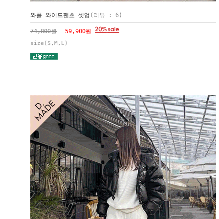
와플 와이드팬츠 셋업
(리뷰 : 6)
74,800원
59,900원
size(S,M,L)