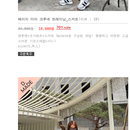
베이지 미아 크루넥 트레이닝_스커트
(리뷰 : 18)
49,800원
14,940원
맨투맨+조거팬츠+스커트 3piece로 구성된 셋업! 짱짱하고 따뜻한 고급
스러운 기모소재랍니다:)
size(S,M,L)