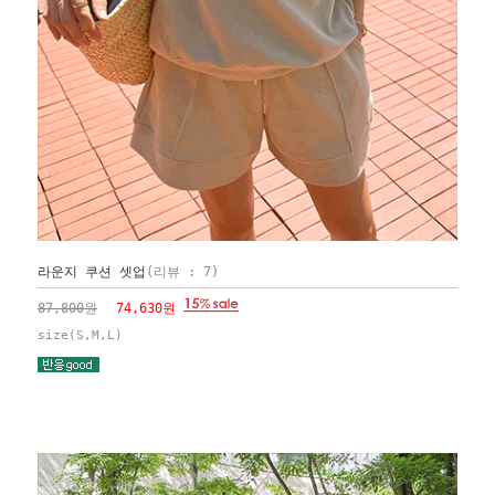
라운지 쿠션 셋업
(리뷰 : 7)
87,800원
74,630원
size(S,M,L)