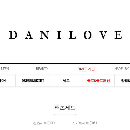
 ITEM
BEAUTY
MADE BY
DANI 러닝
TOM
DRESS&SKIRT
세트
골프&골프패션
양말
팬츠세트
팬츠세트
(13)
스커트세트
(16)