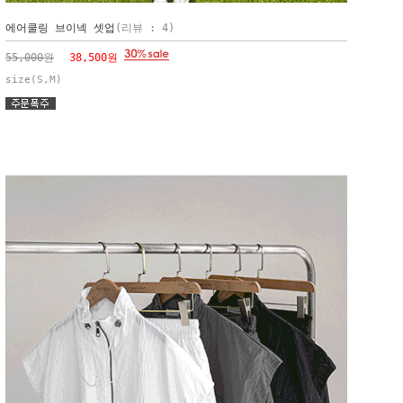
에어쿨링 브이넥 셋업
(리뷰 : 4)
55,000원
38,500원
size(S,M)