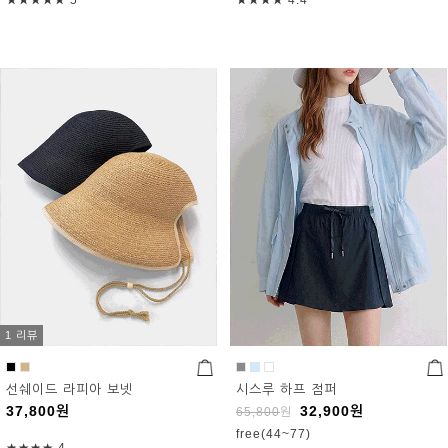
1 리뷰
선쉐이드 라피아 보넷
시스루 하프 점퍼
37,800
원
32,900
원
65,800
원
free(44~77)