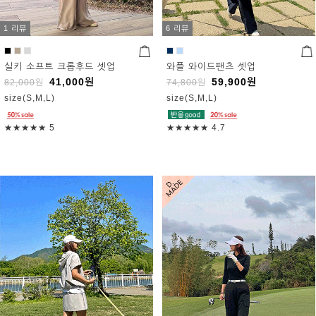
1 리뷰
6 리뷰
실키 소프트 크롭후드 셋업
와플 와이드팬츠 셋업
41,000
원
59,900
원
82,000
원
74,800
원
size(S,M,L)
size(S,M,L)
★★★★★
5
★★★★★
4.7