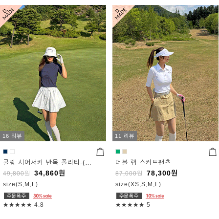
16 리뷰
11 리뷰
쿨링 시어서커 반목 폴라티-(주문폭주)
더블 랩 스커트팬츠
34,860
원
78,300
원
49,800
원
87,000
원
size(S,M,L)
size(XS,S,M,L)
★★★★★
4.8
★★★★★
5