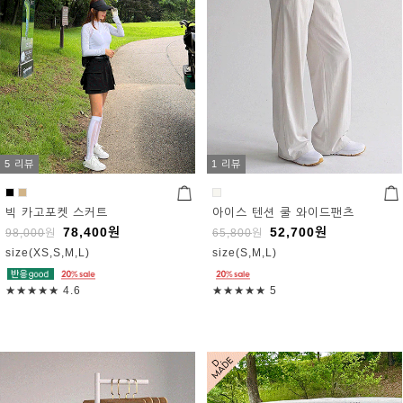
5 리뷰
1 리뷰
빅 카고포켓 스커트
아이스 텐션 쿨 와이드팬츠
78,400
원
52,700
원
98,000
원
65,800
원
size(XS,S,M,L)
size(S,M,L)
★★★★★
4.6
★★★★★
5