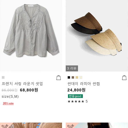
3 리뷰
프렌치 셔링 라운지 셋업
썬데이 라피아 썬캡
68,800
원
24,800
원
86,000
원
size(S,M)
★★★★★
5