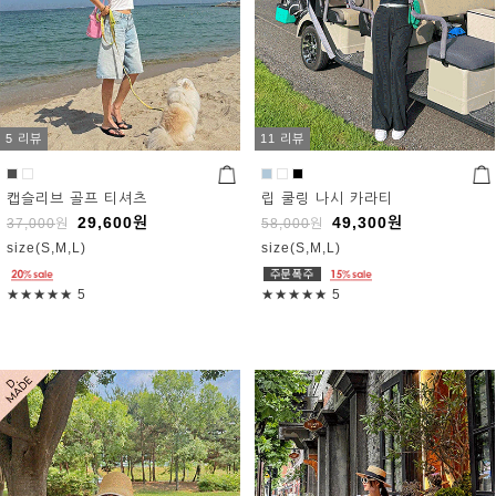
5 리뷰
11 리뷰
캡슬리브 골프 티셔츠
립 쿨링 나시 카라티
29,600
원
49,300
원
37,000
원
58,000
원
size(S,M,L)
size(S,M,L)
★★★★★
5
★★★★★
5