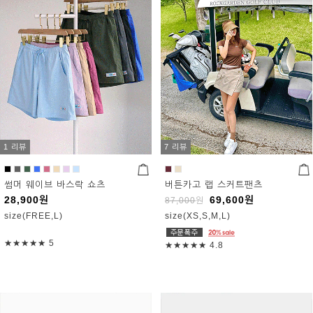
1 리뷰
7 리뷰
썸머 웨이브 바스락 쇼츠
버튼카고 랩 스커트팬츠
28,900
원
69,600
원
87,000
원
size(FREE,L)
size(XS,S,M,L)
★★★★★
5
★★★★★
4.8