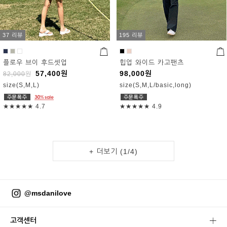
37 리뷰
195 리뷰
플로우 브이 후드셋업
힙업 와이드 카고팬츠
57,400
원
98,000
원
82,000
원
size(S,M,L)
size(S,M,L/basic,long)
★★★★★
4.7
★★★★★
4.9
+ 더보기 (
1
/
4
)
@msdanilove
고객센터