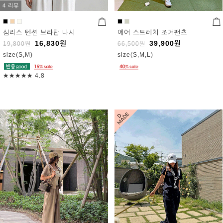
4 리뷰
심리스 텐션 브라탑 나시
에어 스트레치 조거팬츠
16,830
원
39,900
원
19,800
원
66,500
원
size(S,M)
size(S,M,L)
★★★★★
4.8