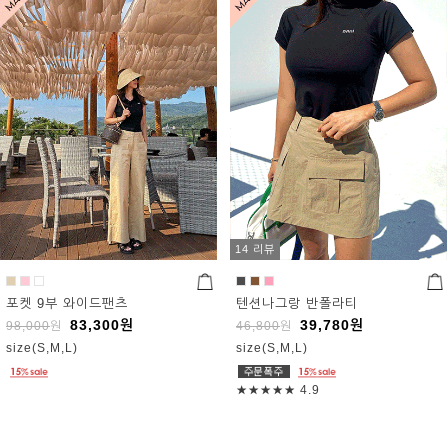
14 리뷰
포켓 9부 와이드팬츠
텐션나그랑 반폴라티
83,300
원
39,780
원
98,000
원
46,800
원
size(S,M,L)
size(S,M,L)
★★★★★
4.9