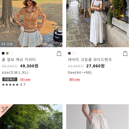
34 리뷰
쿨 엠보 메쉬 카라티
에어리 크링클 와이드팬츠
49,300
원
27,860
원
58,000
원
39,800
원
size(S,M,L,XL)
free(44~+66)
★★★★★
4.7