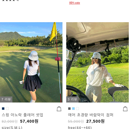
★★★★
4
7 리뷰
3 리뷰
스윙 아노락 플레어 셋업
에어 초경량 바람막이 점퍼
57,400
원
27,500
원
82,000
원
55,000
원
size(S,M,L)
free(44~+66)