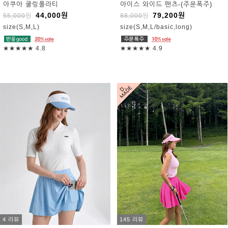
아쿠아 쿨링폴라티
아이스 와이드 팬츠-(주문폭주)
44,000
원
79,200
원
55,000
원
88,000
원
size(S,M,L)
size(S,M,L/basic,long)
★★★★★
4.8
★★★★★
4.9
4 리뷰
145 리뷰