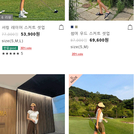
6 리뷰
셔링 레이어 스커트 셋업
썸머 우드 스커트 셋업
53,900
원
77,000
원
69,600
원
87,000
원
size(S,M,L)
size(S,M)
★★★★★
5