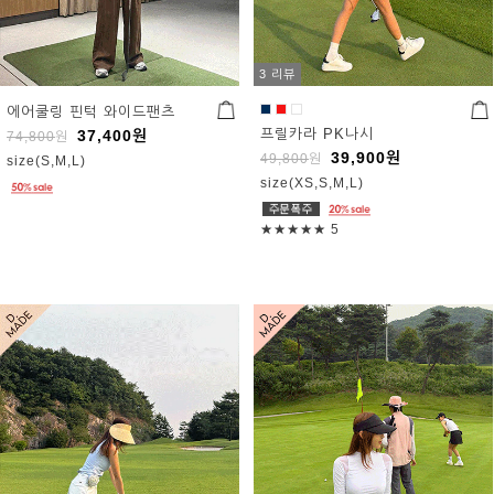
3 리뷰
에어쿨링 핀턱 와이드팬츠
프릴카라 PK나시
37,400
원
74,800
원
39,900
원
49,800
원
size(S,M,L)
size(XS,S,M,L)
★★★★★
5