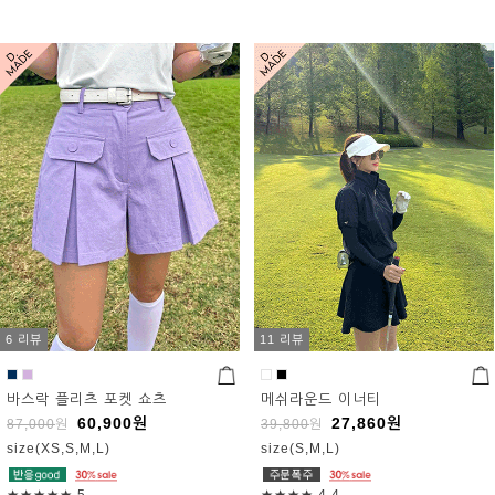
6 리뷰
11 리뷰
바스락 플리츠 포켓 쇼츠
메쉬라운드 이너티
60,900
원
27,860
원
87,000
원
39,800
원
size(XS,S,M,L)
size(S,M,L)
★★★★★
5
★★★★
4.4