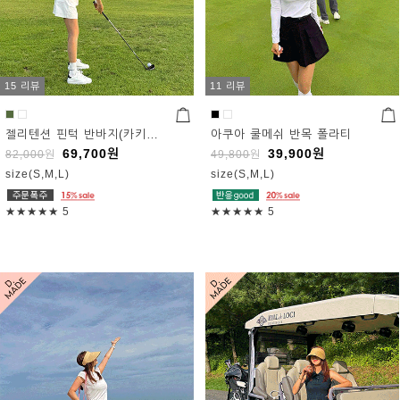
15 리뷰
11 리뷰
젤리텐션 핀턱 반바지(카키M 8/20예정!)
아쿠아 쿨메쉬 반목 폴라티
69,700
원
39,900
원
82,000
원
49,800
원
size(S,M,L)
size(S,M,L)
★★★★★
5
★★★★★
5