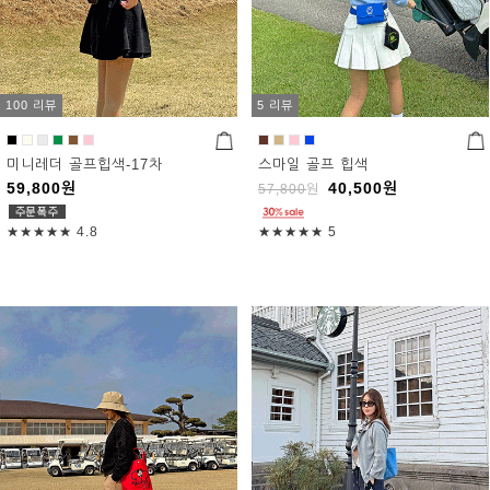
100 리뷰
5 리뷰
미니레더 골프힙색-17차
스마일 골프 힙색
59,800
원
40,500
원
57,800
원
★★★★★
4.8
★★★★★
5