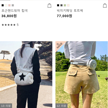
포근핸드워머 힙색
빅미키패딩 토트백
36,800
원
77,000
원
★★★★★
5
13 리뷰
12 리뷰