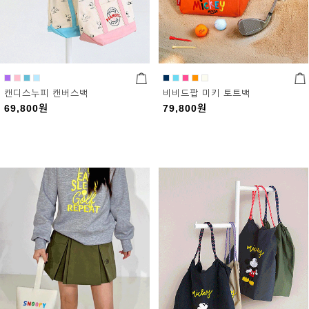
캔디스누피 캔버스백
비비드팝 미키 토트백
69,800
원
79,800
원