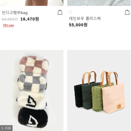
인디고뱀부bag
레인보우 플리스백
16,470
원
54,900
원
55,000
원
1 리뷰