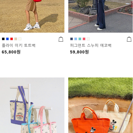
플라이 미키 토트백
피그먼트 스누피 에코백
65,800
원
59,800
원