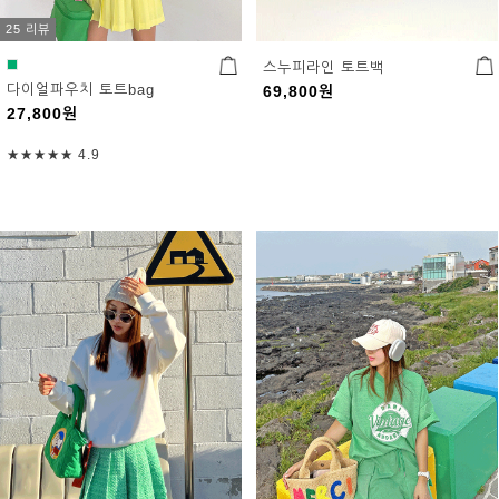
25 리뷰
스누피라인 토트백
다이얼파우치 토트bag
69,800
원
27,800
원
★★★★★
4.9