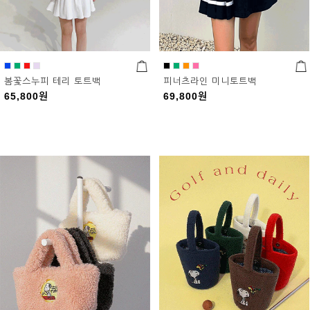
봄꽃스누피 테리 토트백
피너츠라인 미니토트백
65,800
원
69,800
원