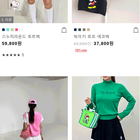
1 리뷰
스누피라운드 토트백
빅미키 로프 에코백
59,800
원
37,800
원
42,000
원
★★★★★
5