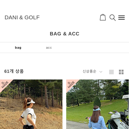
DANI & GOLF
BAG & ACC
bag
acc
61
개 상품