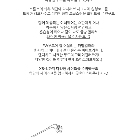
프론트의 좌측 하단에 다니러브 시그니처 원형로고를
도톰한 엠보자수로 디자인하여 고급스러운 포인트를 주었구요
함께 제공되는 이너웨어
는 스판이 뛰어나
착용하지 않은것처럼 편안하고
흡습성이 뛰어나 땀이 나도 금방 말라서
쾌적한 착용감을 선사해요 :D
FW무드에 잘 어울리는
카멜
컬러와
화사하고 어디에나 잘 어울리는
아이보리
컬러,
댄디하고 시크한 무드의
그레이
컬러까지!
다양한 컬러를 취향에 맞게 초이스해보세요 :)
XS~L까지 다양한 사이즈를 준비했구요
하단의 사이즈표를 참고하셔서 굿초이스해주세요 :-D