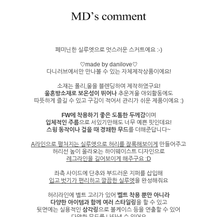
페미닌한 실루엣으로 멋스러운 스커트에요 :-)
♡made by danilove♡
다니러브에서만 만나볼 수 있는 자체제작상품이에요!
소재는 폴리,울을 블렌딩하여 제작하였구요!
울혼방소재로 보온성이 뛰어나
추운겨울 야외활동에도
따뜻하게 즐길 수 있고 구김이 적어서 관리가 쉬운
제품이에요 :)
FW에 착용하기 좋은 도톰한 두께감
이며
입체적인 주름
으로 서있기만해도 너무 예쁜 핏인데요!
스윙 동작이나 걸을 때 경쾌한 무드
를 더해준답니다~
A라인으로 펼쳐지는 실루엣으로 허리를 잘록해보이게
만들어주고
허리선 높이 올라오는 하이웨이스트 디자인으로
레그라인을 길어보이게 해주구요 :D
좌측 사이드에
단추와 부드러운 지퍼를
삽입해
입고 벗기가 편리하고 깔끔한 실루엣
을 완성해줘요
허리라인에 벨트 고리가 있어
벨트 착용 뿐만 아니라
다양한 아이템과 함께 여러 스타일링
을 할 수 있고
뒷면에는 실용적인
삼각링
으로 볼케이스 등을 연출할 수 있어
다양한 무드를 나타낼 수 있어요