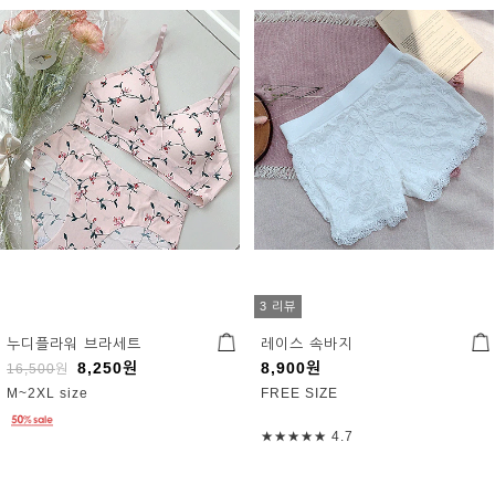
3 리뷰
누디플라워 브라세트
레이스 속바지
8,250
원
8,900
원
16,500
원
M~2XL size
FREE SIZE
★★★★★
4.7