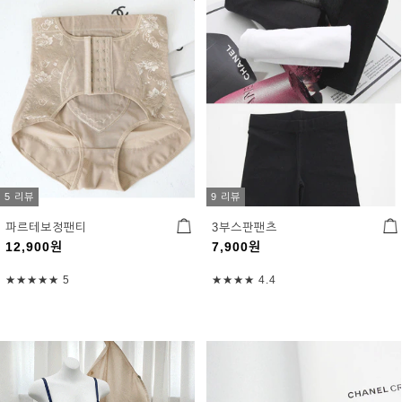
5 리뷰
9 리뷰
파르테보정팬티
3부스판팬츠
12,900
원
7,900
원
★★★★★
5
★★★★
4.4