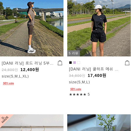
5 리뷰
[DANI 러닝] 로드 러닝 5부레깅스
[DANI 러닝] 쿨하프 메쉬 라운드티
12,400
원
24,800
원
17,400
원
34,800
원
size(S,M,L,XL)
size(S,M,L)
★★★★★
5