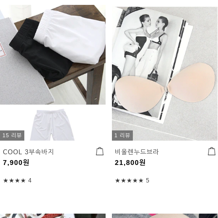
15 리뷰
1 리뷰
COOL 3부속바지
비올렌누드브라
7,900
원
21,800
원
★★★★
4
★★★★★
5