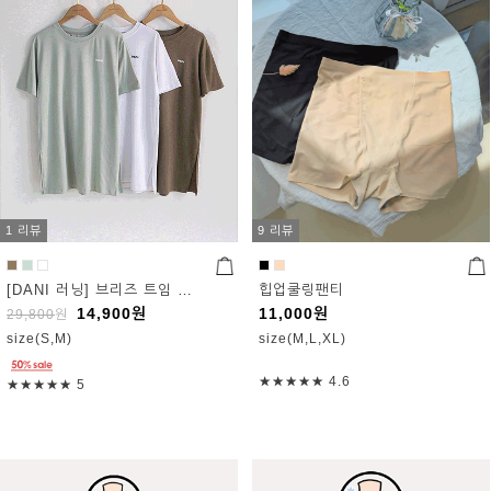
1 리뷰
9 리뷰
[DANI 러닝] 브리즈 트임 롱 박스티
힙업쿨링팬티
14,900
원
11,000
원
29,800
원
size(S,M)
size(M,L,XL)
★★★★★
4.6
★★★★★
5