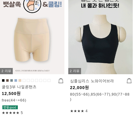
2 리뷰
2 리뷰
심플심리스 노와이어브라
쿨링3부 나일론팬츠
22,000
원
12,500
원
80(55~66),85(66~77),90(77~88
)
free(44~+66)
★★★★
4
★★★★★
5