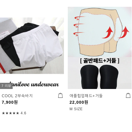
7 리뷰
COOL 2부속바지
애플힙업패드+거들
7,900
원
22,000
원
M SIZE
★★★★★
4.6