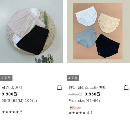
4 리뷰
3 리뷰
클린 속바지
핀턱 심리스 브라,팬티
9,900
원
3,950
원
7,900
원
90(S),95(M),100(L)
Free size(44~66)
★★★★★
5
★★★★★
4.7