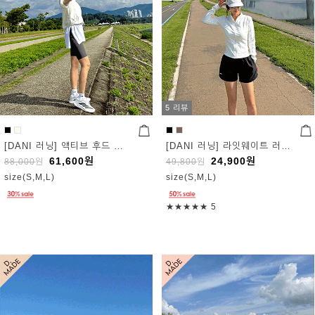
5 리뷰
[DANI 러닝] 액티브 후드 윈드점퍼
[DANI 러닝] 라잇웨이트 러닝 쇼츠
61,600
원
24,900
원
88,000
원
49,800
원
size(S,M,L)
size(S,M,L)
★★★★★
5