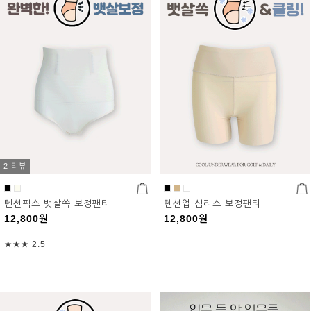
2 리뷰
텐션픽스 뱃살쏙 보정팬티
텐션업 심리스 보정팬티
12,800
원
12,800
원
★★★
2.5